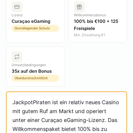
Lizenz
Willkommensbonus
Curaçao eGaming
100% bis €100 + 125
Freispiele
Grundlegender Schutz
Min. Einzahlung €1
Umsatzbedingungen
35x auf den Bonus
Überdurchschnittlich
JackpotPiraten ist ein relativ neues Casino
mit gutem Ruf am Markt und operiert
unter einer Curaçao eGaming-Lizenz. Das
Willkommenspaket bietet 100% bis zu