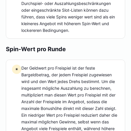
Durchspiel- oder Auszahlungsbeschränkungen
oder eingeschränkte Slot-Listen können dazu
führen, dass viele Spins weniger wert sind als ein
kleineres Angebot mit höherem Spin-Wert und
lockereren Bedingungen.
Spin-Wert pro Runde
Der Geldwert pro Freispiel ist der feste
✴︎
Bargeldbetrag, der jedem Freispiel zugewiesen
wird und den Wert jedes Drehs bestimmt. Um die
insgesamt mögliche Auszahlung zu berechnen,
multipliziert man diesen Wert pro Freispiel mit der
Anzahl der Freispiele im Angebot, sodass die
maximale Bonushöhe direkt mit dieser Zahl steigt.
Ein niedriger Wert pro Freispiel reduziert daher die
maximal möglichen Gewinne, selbst wenn das
Angebot viele Freispiele enthält, während höhere