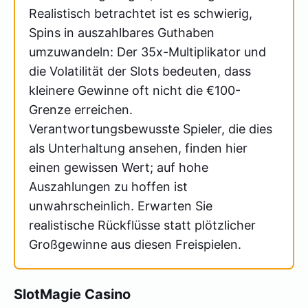
Realistisch betrachtet ist es schwierig,
Spins in auszahlbares Guthaben
umzuwandeln: Der 35x-Multiplikator und
die Volatilität der Slots bedeuten, dass
kleinere Gewinne oft nicht die €100-
Grenze erreichen.
Verantwortungsbewusste Spieler, die dies
als Unterhaltung ansehen, finden hier
einen gewissen Wert; auf hohe
Auszahlungen zu hoffen ist
unwahrscheinlich. Erwarten Sie
realistische Rückflüsse statt plötzlicher
Großgewinne aus diesen Freispielen.
SlotMagie Casino