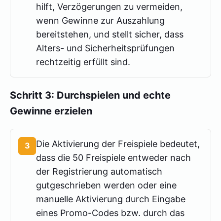
hilft, Verzögerungen zu vermeiden,
wenn Gewinne zur Auszahlung
bereitstehen, und stellt sicher, dass
Alters- und Sicherheitsprüfungen
rechtzeitig erfüllt sind.
Schritt 3: Durchspielen und echte
Gewinne erzielen
Die Aktivierung der Freispiele bedeutet,
3
dass die 50 Freispiele entweder nach
der Registrierung automatisch
gutgeschrieben werden oder eine
manuelle Aktivierung durch Eingabe
eines Promo-Codes bzw. durch das