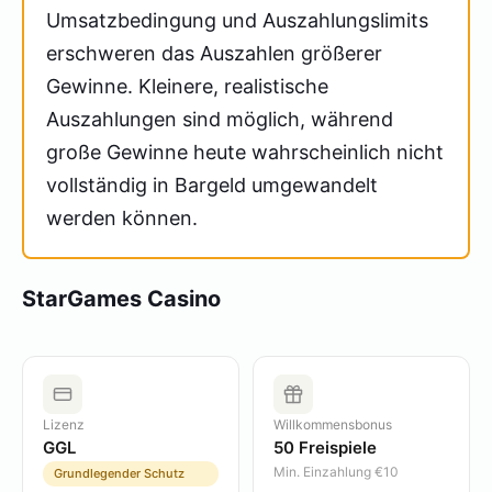
Umsatzbedingung und Auszahlungslimits
erschweren das Auszahlen größerer
Gewinne. Kleinere, realistische
Auszahlungen sind möglich, während
große Gewinne heute wahrscheinlich nicht
vollständig in Bargeld umgewandelt
werden können.
StarGames Casino
Lizenz
Willkommensbonus
GGL
50 Freispiele
Min. Einzahlung €10
Grundlegender Schutz