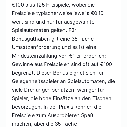
€100 plus 125 Freispiele, wobei die
Freispiele typischerweise jeweils €0,10
wert sind und nur für ausgewählte
Spielautomaten gelten. Für
Bonusguthaben gilt eine 35-fache
Umsatzanforderung und es ist eine
Mindesteinzahlung von €1 erforderlich;
Gewinne aus Freispielen sind oft auf €100
begrenzt. Dieser Bonus eignet sich für
Gelegenheitsspieler an Spielautomaten, die
viele Drehungen schätzen, weniger für
Spieler, die hohe Einsätze an den Tischen
bevorzugen. In der Praxis können die
Freispiele zum Ausprobieren Spaß
machen, aber die 35-fache