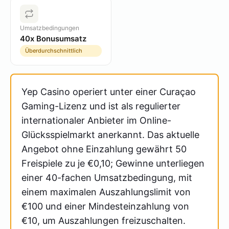
Umsatzbedingungen
40x Bonusumsatz
Überdurchschnittlich
Yep Casino operiert unter einer Curaçao
Gaming-Lizenz und ist als regulierter
internationaler Anbieter im Online-
Glücksspielmarkt anerkannt. Das aktuelle
Angebot ohne Einzahlung gewährt 50
Freispiele zu je €0,10; Gewinne unterliegen
einer 40-fachen Umsatzbedingung, mit
einem maximalen Auszahlungslimit von
€100 und einer Mindesteinzahlung von
€10, um Auszahlungen freizuschalten.