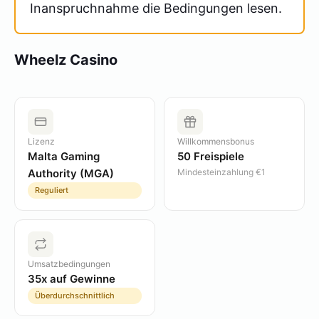
Inanspruchnahme die Bedingungen lesen.
Wheelz Casino
Lizenz
Willkommensbonus
Malta Gaming
50 Freispiele
Authority (MGA)
Mindesteinzahlung €1
Reguliert
Umsatzbedingungen
35x auf Gewinne
Überdurchschnittlich