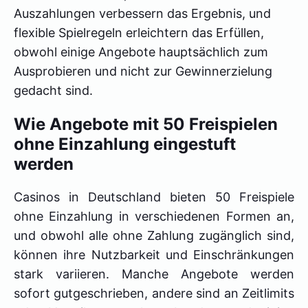
Auszahlungen verbessern das Ergebnis, und
flexible Spielregeln erleichtern das Erfüllen,
obwohl einige Angebote hauptsächlich zum
Ausprobieren und nicht zur Gewinnerzielung
gedacht sind.
Wie Angebote mit 50 Freispielen
ohne Einzahlung eingestuft
werden
Casinos in Deutschland bieten 50 Freispiele
ohne Einzahlung in verschiedenen Formen an,
und obwohl alle ohne Zahlung zugänglich sind,
können ihre Nutzbarkeit und Einschränkungen
stark variieren. Manche Angebote werden
sofort gutgeschrieben, andere sind an Zeitlimits