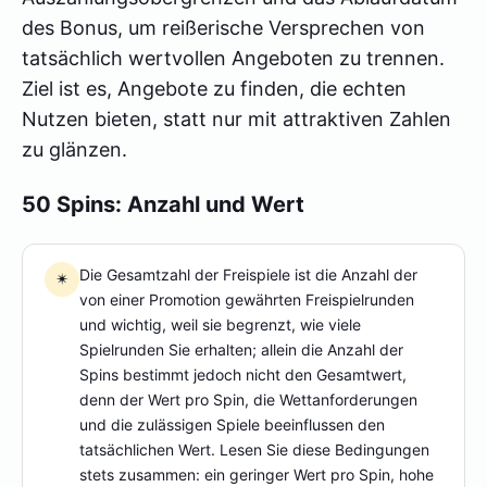
des Bonus, um reißerische Versprechen von
tatsächlich wertvollen Angeboten zu trennen.
Ziel ist es, Angebote zu finden, die echten
Nutzen bieten, statt nur mit attraktiven Zahlen
zu glänzen.
50 Spins: Anzahl und Wert
Die Gesamtzahl der Freispiele ist die Anzahl der
✴︎
von einer Promotion gewährten Freispielrunden
und wichtig, weil sie begrenzt, wie viele
Spielrunden Sie erhalten; allein die Anzahl der
Spins bestimmt jedoch nicht den Gesamtwert,
denn der Wert pro Spin, die Wettanforderungen
und die zulässigen Spiele beeinflussen den
tatsächlichen Wert. Lesen Sie diese Bedingungen
stets zusammen: ein geringer Wert pro Spin, hohe