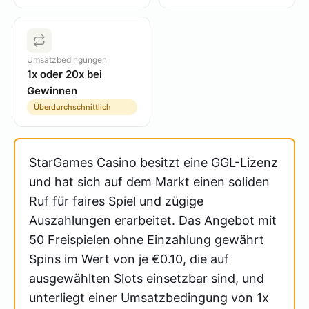
Umsatzbedingungen
1x oder 20x bei
Gewinnen
Überdurchschnittlich
StarGames Casino besitzt eine GGL-Lizenz
und hat sich auf dem Markt einen soliden
Ruf für faires Spiel und zügige
Auszahlungen erarbeitet. Das Angebot mit
50 Freispielen ohne Einzahlung gewährt
Spins im Wert von je €0.10, die auf
ausgewählten Slots einsetzbar sind, und
unterliegt einer Umsatzbedingung von 1x