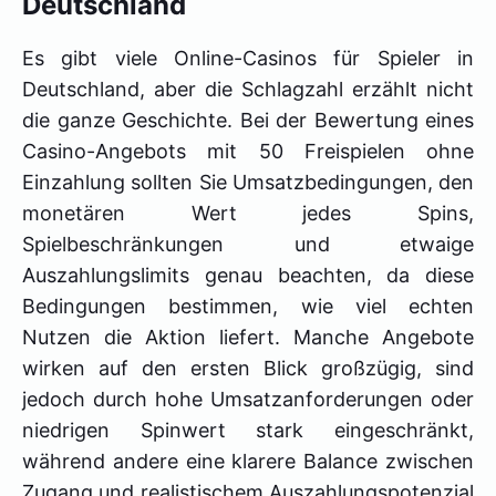
Deutschland
Es gibt viele Online-Casinos für Spieler in
Deutschland, aber die Schlagzahl erzählt nicht
die ganze Geschichte. Bei der Bewertung eines
Casino-Angebots mit 50 Freispielen ohne
Einzahlung sollten Sie Umsatzbedingungen, den
monetären Wert jedes Spins,
Spielbeschränkungen und etwaige
Auszahlungslimits genau beachten, da diese
Bedingungen bestimmen, wie viel echten
Nutzen die Aktion liefert. Manche Angebote
wirken auf den ersten Blick großzügig, sind
jedoch durch hohe Umsatzanforderungen oder
niedrigen Spinwert stark eingeschränkt,
während andere eine klarere Balance zwischen
Zugang und realistischem Auszahlungspotenzial