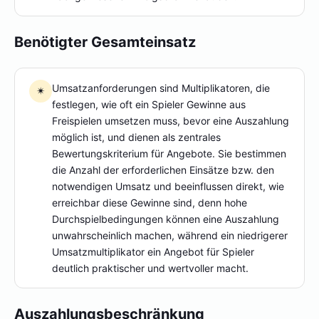
Benötigter Gesamteinsatz
Umsatzanforderungen sind Multiplikatoren, die
✴︎
festlegen, wie oft ein Spieler Gewinne aus
Freispielen umsetzen muss, bevor eine Auszahlung
möglich ist, und dienen als zentrales
Bewertungskriterium für Angebote. Sie bestimmen
die Anzahl der erforderlichen Einsätze bzw. den
notwendigen Umsatz und beeinflussen direkt, wie
erreichbar diese Gewinne sind, denn hohe
Durchspielbedingungen können eine Auszahlung
unwahrscheinlich machen, während ein niedrigerer
Umsatzmultiplikator ein Angebot für Spieler
deutlich praktischer und wertvoller macht.
Auszahlungsbeschränkung