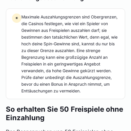
Maximale Auszahlungsgrenzen sind Obergrenzen,
✴︎
die Casinos festlegen, wie viel ein Spieler von
Gewinnen aus Freispielen auszahlen darf; sie
bestimmen den tatsächlichen Wert, denn egal, wie
hoch deine Spin-Gewinne sind, kannst du nur bis
zu dieser Grenze auszahlen. Eine strenge
Begrenzung kann eine großzügige Anzahl an
Freispielen in ein geringwertiges Angebot
verwandeln, da hohe Gewinne gekürzt werden.
Prüfe daher unbedingt die Auszahlungsgrenze,
bevor du einen Bonus in Anspruch nimmst, um
Enttäuschungen zu vermeiden.
So erhalten Sie 50 Freispiele ohne
Einzahlung